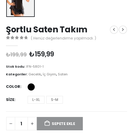
Şortlu Saten Takım
( Henüz değerlendirme yapılmadı. )
0
out of 5
Orijinal
Şu
₺
159,99
₺
199,99
fiyat:
andaki
₺199,99.
fiyat:
Stok kodu:
IFN-5801-1
₺159,99.
Kategoriler:
Gecelik
,
İç Giyim
,
Saten
COLOR
SIZE
L-XL
S-M
SEPETE EKLE