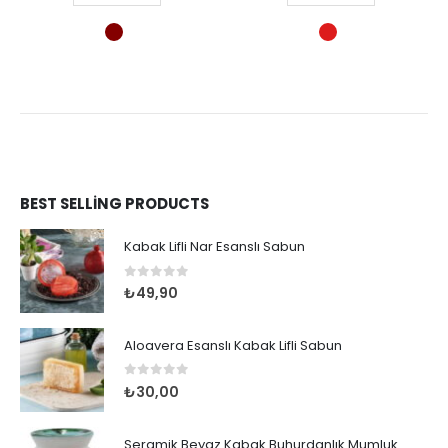
BEST SELLING PRODUCTS
Kabak Lifli Nar Esanslı Sabun
0
out of 5
₺
49,90
Aloavera Esanslı Kabak Lifli Sabun
0
out of 5
₺
30,00
Seramik Beyaz Kabak Buhurdanlık Mumluk