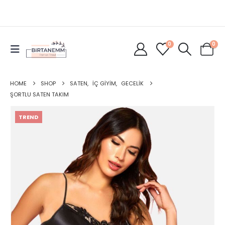
0
0
HOME
SHOP
SATEN
,
İÇ GIYIM
,
GECELIK
ŞORTLU SATEN TAKIM
TREND