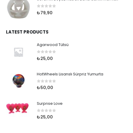
0
out of 5
₺
79,90
LATEST PRODUCTS
Agarwood Tütsü
0
out of 5
₺
25,00
HotWheels Lisanslı Sürpriz Yumurta
0
out of 5
₺
50,00
Surprıse Love
0
out of 5
₺
25,00