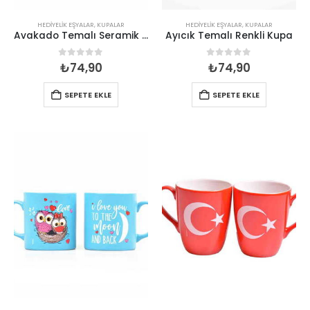
HEDIYELIK EŞYALAR
,
KUPALAR
HEDIYELIK EŞYALAR
,
KUPALAR
Avakado Temalı Seramik Baskılı Kupa
Ayıcık Temalı Renkli Kupa
0
out of 5
0
out of 5
₺
74,90
₺
74,90
SEPETE EKLE
SEPETE EKLE