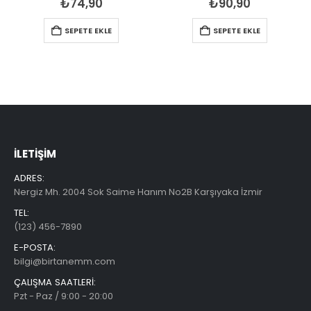
₺
74,90
₺
90,90
SEPETE EKLE
SEPETE EKLE
İLETIŞIM
ADRES:
Nergiz Mh. 2004 Sok Saime Hanım No2B Karşıyaka İzmir
TEL:
(123) 456-7890
E-POSTA:
bilgi@birtanemm.com
ÇALIŞMA SAATLERI:
Pzt - Paz / 9:00 - 20:00