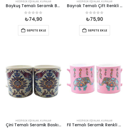
HEDIYELIK EŞYALAR
,
KUPALAR
HEDIYELIK EŞYALAR
,
KUPALAR
Baykuş Temalı Seramik Baskılı Kupa
Bayrak Temalı Çift Renkli Cam Kupa
0
out of 5
0
out of 5
₺
74,90
₺
75,90
SEPETE EKLE
SEPETE EKLE
HEDIYELIK EŞYALAR
,
KUPALAR
HEDIYELIK EŞYALAR
,
KUPALAR
Çini Temalı Seramik Baskılı Kupa
Fil Temalı Seramik Renkli Kupa