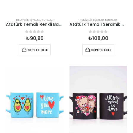
HEDIYELIK EŞYALAR
,
KUPALAR
HEDIYELIK EŞYALAR
,
KUPALAR
Atatürk Temalı Renkli Baskılı Seramik Kupa 82*90 mm
Atatürk Temalı Seramik Özel Baskılı Kupa
0
out of 5
0
out of 5
₺
90,90
₺
108,00
SEPETE EKLE
SEPETE EKLE