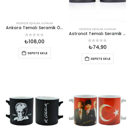
HEDIYELIK EŞYALAR
,
KUPALAR
Ankara Temalı Seramik Özel Baskılı Kupa 80*95mm
HEDIYELIK EŞYALAR
,
KUPALAR
Astronot Temalı Seramik Renkli Kupa
0
out of 5
₺
108,00
0
out of 5
₺
74,90
SEPETE EKLE
SEPETE EKLE