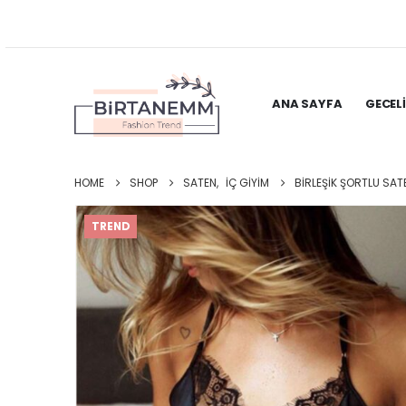
ANA SAYFA
GECEL
HOME
SHOP
SATEN
,
İÇ GIYIM
BIRLEŞIK ŞORTLU SAT
TREND