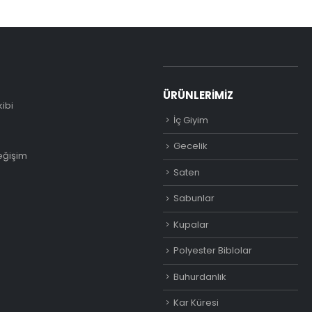
ÜRÜNLERIMIZ
kibi
İç Giyim
Gecelik
eğişim
Saten
Sabunlar
Kupalar
Polyester Biblolar
Buhurdanlık
Kar Küresi