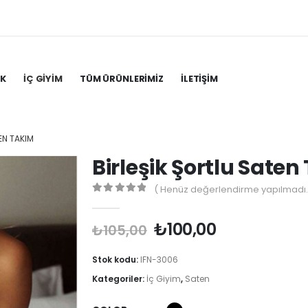
IK
İÇ GIYIM
TÜM ÜRÜNLERIMIZ
İLETIŞIM
EN TAKIM
Birleşik Şortlu Sate
( Henüz değerlendirme yapılmadı.
0
out of 5
Orijinal
Şu
₺
100,00
₺
105,00
fiyat:
andaki
₺105,00.
fiyat:
Stok kodu:
IFN-3006
₺100,00.
Kategoriler:
İç Giyim
,
Saten