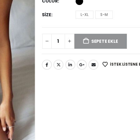
COLOR
SIZE
L-XL
S-M
SEPETE EKLE
İSTEK LISTENE 