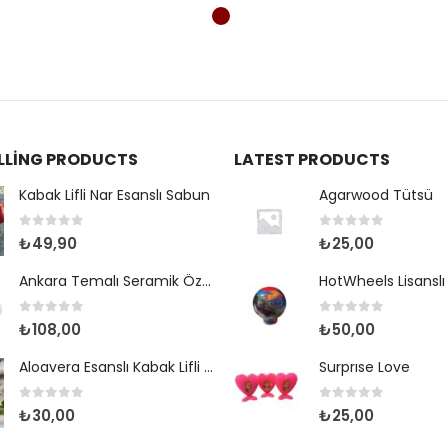
ELLING PRODUCTS
LATEST PRODUCTS
Kabak Lifli Nar Esanslı Sabun
Agarwood Tütsü
0
out of 5
0
out of 5
₺
49,90
₺
25,00
Ankara Temalı Seramik Özel Baskılı Kupa 80*95mm
0
out of 5
0
out of 5
₺
108,00
₺
50,00
Aloavera Esanslı Kabak Lifli Sabun
Surprıse Love
0
out of 5
0
out of 5
₺
30,00
₺
25,00