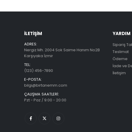
İLETIŞIM
YARDIM
ADRES:
Sipariş Ta
Nergiz Mh. 2004 Sok Saime Hanım No2B
Teslimat
Karşıyaka İzmir
Ödeme
TEL:
İade ve D
(123) 456-7890
İletişim
E-POSTA:
bilgi@birtanemm.com
ÇALIŞMA SAATLERI:
Pzt - Paz / 9:00 - 20:00