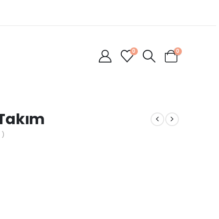
0
0
n Takım
 )