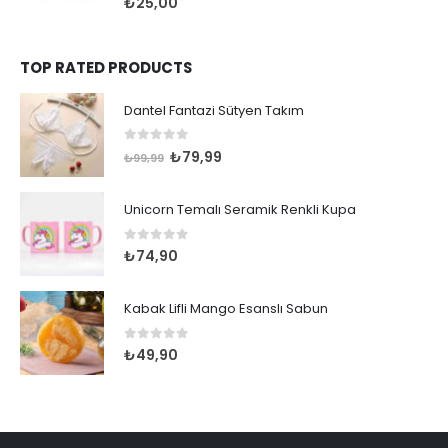
₺
25,00
TOP RATED PRODUCTS
Dantel Fantazi Sütyen Takım
0
out of 5
Orijinal
Şu
₺
79,99
₺
99,99
fiyat:
andaki
₺99,99.
fiyat:
Unicorn Temalı Seramik Renkli Kupa
₺79,99.
0
out of 5
₺
74,90
Kabak Lifli Mango Esanslı Sabun
0
out of 5
₺
49,90