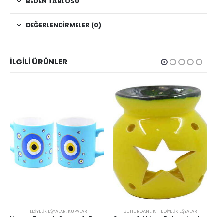
BEDEN TABLOSU
DEĞERLENDIRMELER (0)
İLGILI ÜRÜNLER
HEDIYELIK EŞYALAR
,
KUPALAR
BUHURDANLIK
,
HEDIYELIK EŞYALAR