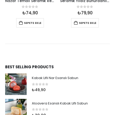
Nazar Temalı Seramik Renkli Kupa
Seramik Yıldız Buhurdanlık Mumluk
0
out of 5
0
out of 5
₺
74,90
₺
79,90
SEPETE EKLE
SEPETE EKLE
BEST SELLING PRODUCTS
Kabak Lifli Nar Esanslı Sabun
0
out of 5
₺
49,90
Aloavera Esanslı Kabak Lifli Sabun
0
out of 5