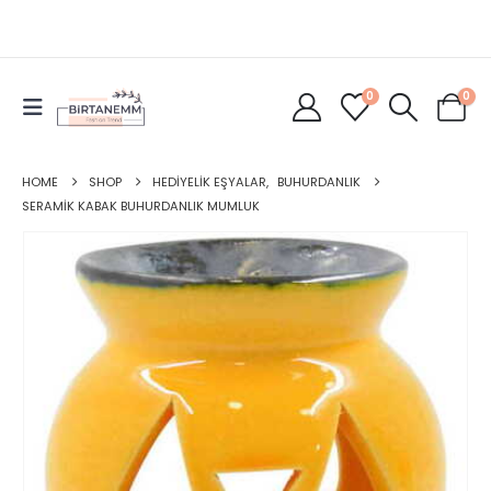
0
0
HOME
SHOP
HEDIYELIK EŞYALAR
,
BUHURDANLIK
SERAMIK KABAK BUHURDANLIK MUMLUK