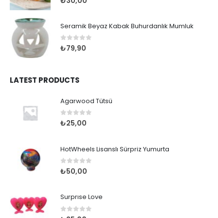
₺
30,00
Seramik Beyaz Kabak Buhurdanlık Mumluk
0
out of 5
₺
79,90
LATEST PRODUCTS
Agarwood Tütsü
0
out of 5
₺
25,00
HotWheels Lisanslı Sürpriz Yumurta
0
out of 5
₺
50,00
Surprıse Love
0
out of 5