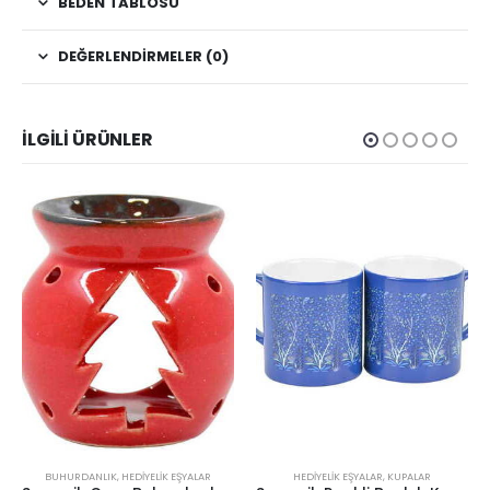
BEDEN TABLOSU
DEĞERLENDIRMELER (0)
İLGILI ÜRÜNLER
BUHURDANLIK
,
HEDIYELIK EŞYALAR
HEDIYELIK EŞYALAR
,
KUPALAR