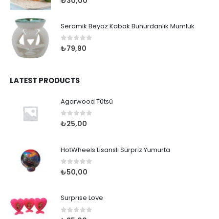
₺
30,00
Seramik Beyaz Kabak Buhurdanlık Mumluk
0
out of 5
₺
79,90
LATEST PRODUCTS
Agarwood Tütsü
0
out of 5
₺
25,00
HotWheels Lisanslı Sürpriz Yumurta
0
out of 5
₺
50,00
Surprıse Love
0
out of 5