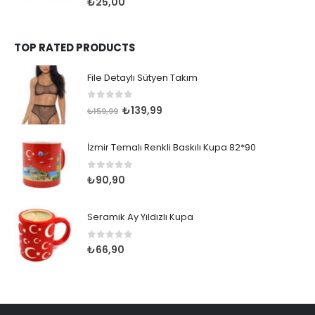
₺
25,00
TOP RATED PRODUCTS
File Detaylı Sütyen Takım
0
out of 5
Orijinal
Şu
₺
139,99
₺
159,99
fiyat:
andaki
₺159,99.
fiyat:
İzmir Temalı Renkli Baskılı Kupa 82*90
₺139,99.
0
out of 5
₺
90,90
Seramik Ay Yıldızlı Kupa
0
out of 5
₺
66,90