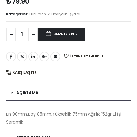
₺
79,90
Kategoriler:
Buhurdanlık
,
Hediyelik Eşyalar
SEPETE EKLE
İSTEK LISTENE EKLE
KARŞILAŞTIR
AÇIKLAMA
En 90mm,Boy 85mm,Yükseklik 75mm,Ağırlık 152gr El İşi
Seramik