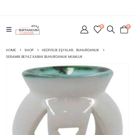
0
0
HOME
SHOP
HEDIYELIK EŞYALAR
,
BUHURDANLIK
SERAMIK BEYAZ KABAK BUHURDANLIK MUMLUK