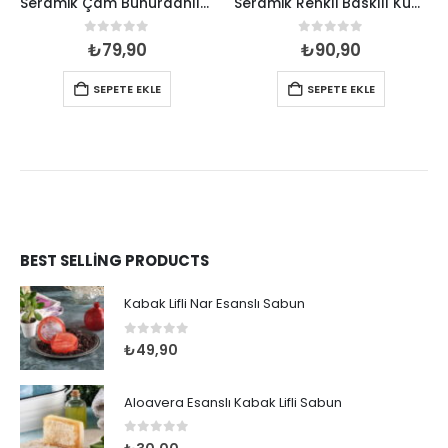
Seramik Çam Buhurdanlık Mumluk
Seramik Renkli Baskılı Kupa 82*90
0
out of 5
0
out of 5
₺
79,90
₺
90,90
SEPETE EKLE
SEPETE EKLE
BEST SELLING PRODUCTS
Kabak Lifli Nar Esanslı Sabun
0
out of 5
₺
49,90
Aloavera Esanslı Kabak Lifli Sabun
0
out of 5