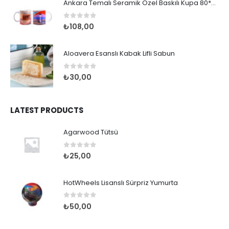
Ankara Temalı Seramik Özel Baskılı Kupa 80*95mm
0
out of 5
₺
108,00
Aloavera Esanslı Kabak Lifli Sabun
0
out of 5
₺
30,00
LATEST PRODUCTS
Agarwood Tütsü
0
out of 5
₺
25,00
HotWheels Lisanslı Sürpriz Yumurta
0
out of 5
₺
50,00