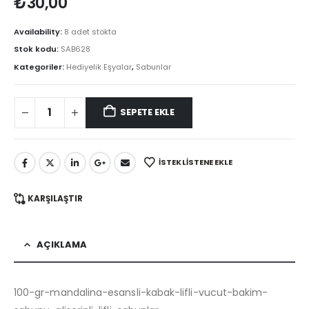
₺
30,00
Availability:
8 adet stokta
Stok kodu:
SAB628
Kategoriler:
Hediyelik Eşyalar
,
Sabunlar
SEPETE EKLE
İSTEK LISTENE EKLE
KARŞILAŞTIR
AÇIKLAMA
100-gr-mandalina-esansli-kabak-lifli-vucut-bakim-