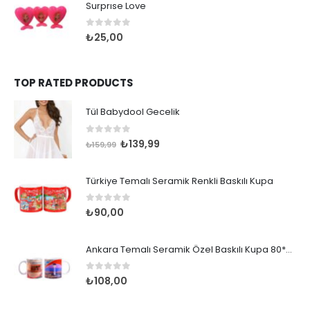
Surprıse Love
0
out of 5
₺
25,00
TOP RATED PRODUCTS
Tül Babydool Gecelik
0
out of 5
Orijinal
Şu
₺
139,99
₺
159,99
fiyat:
andaki
₺159,99.
fiyat:
Türkiye Temalı Seramik Renkli Baskılı Kupa
₺139,99.
0
out of 5
₺
90,00
Ankara Temalı Seramik Özel Baskılı Kupa 80*95mm
0
out of 5
₺
108,00