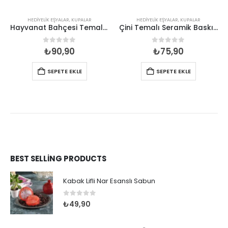
HEDIYELIK EŞYALAR
,
KUPALAR
HEDIYELIK EŞYALAR
,
KUPALAR
Hayvanat Bahçesi Temalı Seramik Renkli Baskılı Kupa 82*90
Çini Temalı Seramik Baskılı Kupa
0
out of 5
0
out of 5
₺
90,90
₺
75,90
SEPETE EKLE
SEPETE EKLE
BEST SELLING PRODUCTS
Kabak Lifli Nar Esanslı Sabun
0
out of 5
₺
49,90