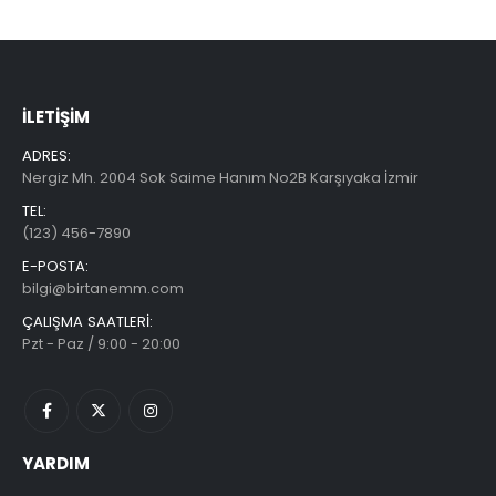
İLETIŞIM
ADRES:
Nergiz Mh. 2004 Sok Saime Hanım No2B Karşıyaka İzmir
TEL:
(123) 456-7890
E-POSTA:
bilgi@birtanemm.com
ÇALIŞMA SAATLERI:
Pzt - Paz / 9:00 - 20:00
YARDIM