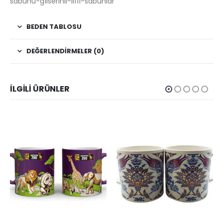
sabunu-gliserinli-lifli-sabunlar
BEDEN TABLOSU
DEĞERLENDIRMELER (0)
İLGILI ÜRÜNLER