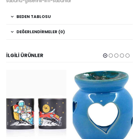
sabunu-gliserinli-lifli-sabunlar
BEDEN TABLOSU
DEĞERLENDIRMELER (0)
İLGILI ÜRÜNLER