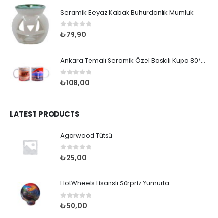
Seramik Beyaz Kabak Buhurdanlık Mumluk
0
out of 5
₺
79,90
Ankara Temalı Seramik Özel Baskılı Kupa 80*95mm
0
out of 5
₺
108,00
LATEST PRODUCTS
Agarwood Tütsü
0
out of 5
₺
25,00
HotWheels Lisanslı Sürpriz Yumurta
0
out of 5
₺
50,00