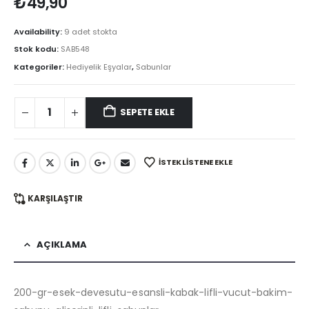
₺
49,90
Availability:
9 adet stokta
Stok kodu:
SAB548
Kategoriler:
Hediyelik Eşyalar
,
Sabunlar
SEPETE EKLE
İSTEK LISTENE EKLE
KARŞILAŞTIR
AÇIKLAMA
200-gr-esek-devesutu-esansli-kabak-lifli-vucut-bakim-