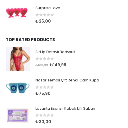
Surprıse Love
0
out of 5
₺
25,00
TOP RATED PRODUCTS
Sırt İp Detaylı Bodysuit
0
out of 5
Orijinal
Şu
₺
149,99
₺
169,99
fiyat:
andaki
₺169,99.
fiyat:
Nazar Temalı Çift Renkli Cam Kupa
₺149,99.
0
out of 5
₺
75,90
Lavanta Esanslı Kabak Lifli Sabun
0
out of 5
₺
30,00