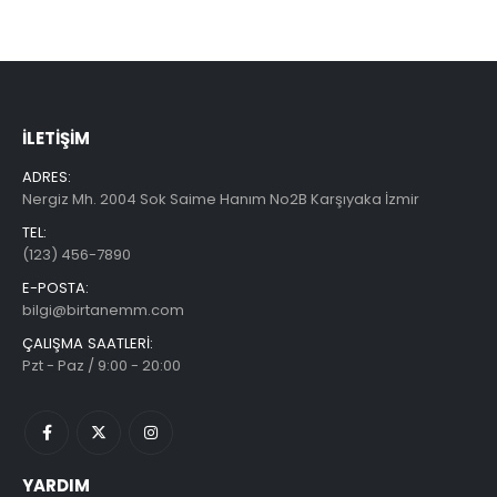
İLETIŞIM
ADRES:
Nergiz Mh. 2004 Sok Saime Hanım No2B Karşıyaka İzmir
TEL:
(123) 456-7890
E-POSTA:
bilgi@birtanemm.com
ÇALIŞMA SAATLERI:
Pzt - Paz / 9:00 - 20:00
YARDIM