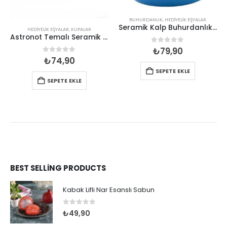
BUHURDANLIK
,
HEDIYELIK EŞYALAR
Seramik Kalp Buhurdanlık Mumluk
HEDIYELIK EŞYALAR
,
KUPALAR
Astronot Temalı Seramik Renkli Kupa
0
out of 5
₺
79,90
0
out of 5
₺
74,90
SEPETE EKLE
SEPETE EKLE
BEST SELLING PRODUCTS
Kabak Lifli Nar Esanslı Sabun
0
out of 5
₺
49,90