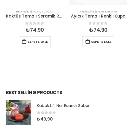
HEDIYELIK EŞYALAR
,
KUPALAR
HEDIYELIK EŞYALAR
,
KUPALAR
Kaktüs Temalı Seramik Renkli Kupa
Ayıcık Temalı Renkli Kupa
0
out of 5
0
out of 5
₺
74,90
₺
74,90
SEPETE EKLE
SEPETE EKLE
BEST SELLING PRODUCTS
Kabak Lifli Nar Esanslı Sabun
0
out of 5
₺
49,90