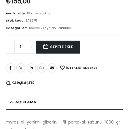
₺
155,00
Availability:
19 adet stokta
Stok kodu:
SAB575
Kategoriler:
Hediyelik Eşyalar
,
Sabunlar
SEPETE EKLE
İSTEK LISTENE EKLE
KARŞILAŞTIR
AÇIKLAMA
myros-el-yapimi-gliserinli-lifli-portakal-sabunu-1000-gr-