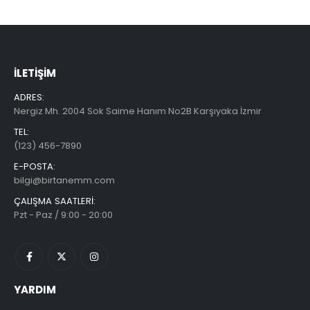
İLETIŞIM
ADRES:
Nergiz Mh. 2004 Sok Saime Hanım No2B Karşıyaka İzmir
TEL:
(123) 456-7890
E-POSTA:
bilgi@birtanemm.com
ÇALIŞMA SAATLERI:
Pzt - Paz / 9:00 - 20:00
YARDIM