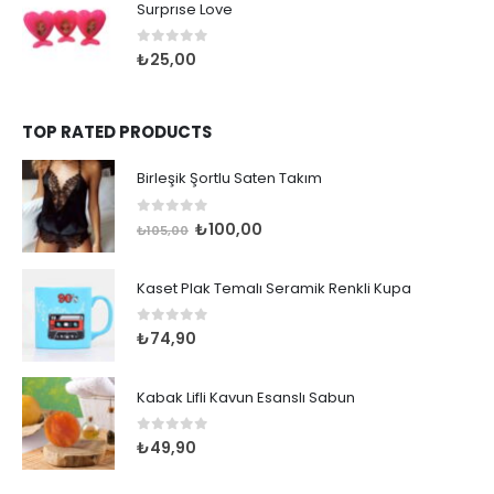
Surprıse Love
0
out of 5
₺
25,00
TOP RATED PRODUCTS
Birleşik Şortlu Saten Takım
0
out of 5
Orijinal
Şu
₺
100,00
₺
105,00
fiyat:
andaki
₺105,00.
fiyat:
Kaset Plak Temalı Seramik Renkli Kupa
₺100,00.
0
out of 5
₺
74,90
Kabak Lifli Kavun Esanslı Sabun
0
out of 5
₺
49,90