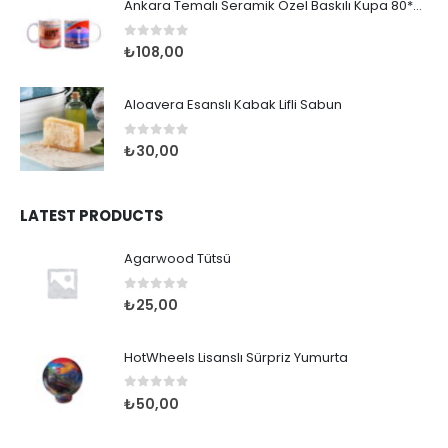
Ankara Temalı Seramik Özel Baskılı Kupa 80*95mm
0
out of 5
₺
108,00
Aloavera Esanslı Kabak Lifli Sabun
0
out of 5
₺
30,00
LATEST PRODUCTS
Agarwood Tütsü
0
out of 5
₺
25,00
HotWheels Lisanslı Sürpriz Yumurta
0
out of 5
₺
50,00