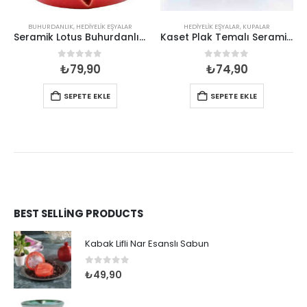
BUHURDANLIK
,
HEDIYELIK EŞYALAR
HEDIYELIK EŞYALAR
,
KUPALAR
Seramik Lotus Buhurdanlık Mumluk
Kaset Plak Temalı Seramik Renkli Kupa
0
out of 5
0
out of 5
₺
79,90
₺
74,90
SEPETE EKLE
SEPETE EKLE
BEST SELLING PRODUCTS
Kabak Lifli Nar Esanslı Sabun
0
out of 5
₺
49,90