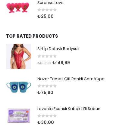
Surprıse Love
0
out of 5
₺
25,00
TOP RATED PRODUCTS
Sırt İp Detaylı Bodysuit
0
out of 5
Orijinal
Şu
₺
149,99
₺
169,99
fiyat:
andaki
₺169,99.
fiyat:
Nazar Temalı Çift Renkli Cam Kupa
₺149,99.
0
out of 5
₺
75,90
Lavanta Esanslı Kabak Lifli Sabun
0
out of 5
₺
30,00