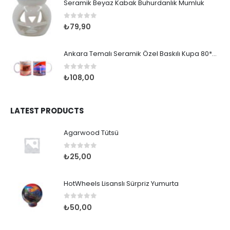
Seramik Beyaz Kabak Buhurdanlık Mumluk
0
out of 5
₺
79,90
Ankara Temalı Seramik Özel Baskılı Kupa 80*95mm
0
out of 5
₺
108,00
LATEST PRODUCTS
Agarwood Tütsü
0
out of 5
₺
25,00
HotWheels Lisanslı Sürpriz Yumurta
0
out of 5
₺
50,00