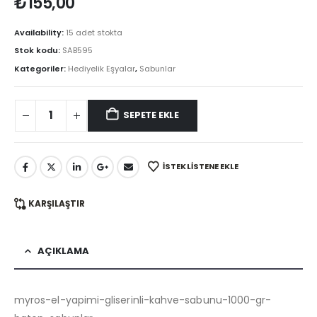
₺
155,00
Availability:
15 adet stokta
Stok kodu:
SAB595
Kategoriler:
Hediyelik Eşyalar
,
Sabunlar
SEPETE EKLE
İSTEK LISTENE EKLE
KARŞILAŞTIR
AÇIKLAMA
myros-el-yapimi-gliserinli-kahve-sabunu-1000-gr-