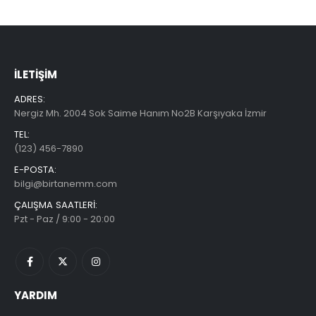
İLETIŞIM
ADRES:
Nergiz Mh. 2004 Sok Saime Hanım No2B Karşıyaka İzmir
TEL:
(123) 456-7890
E-POSTA:
bilgi@birtanemm.com
ÇALIŞMA SAATLERI:
Pzt - Paz / 9:00 - 20:00
YARDIM