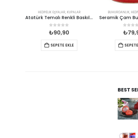
ALAR
HEDIYELIK EŞYALAR
,
KUPALAR
BUHURDANLIK
,
HEDI
Kaktüs Temalı Seramik Renkli Kupa
Atatürk Temalı Renkli Baskılı Seramik Kupa 82*90 mm
5
0
out of 5
0
out 
₺
90,90
₺
79,
SEPETE EKLE
SEPETE
BEST S