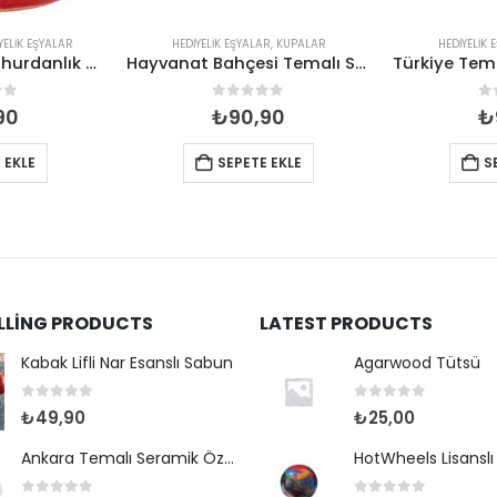
YELIK EŞYALAR
HEDIYELIK EŞYALAR
,
KUPALAR
HEDIYELIK 
Seramik Çam Buhurdanlık Mumluk
Hayvanat Bahçesi Temalı Seramik Renkli Baskılı Kupa 82*90
of 5
0
out of 5
0
90
₺
90,90
₺
 EKLE
SEPETE EKLE
S
ELLING PRODUCTS
LATEST PRODUCTS
Kabak Lifli Nar Esanslı Sabun
Agarwood Tütsü
0
out of 5
0
out of 5
₺
49,90
₺
25,00
Ankara Temalı Seramik Özel Baskılı Kupa 80*95mm