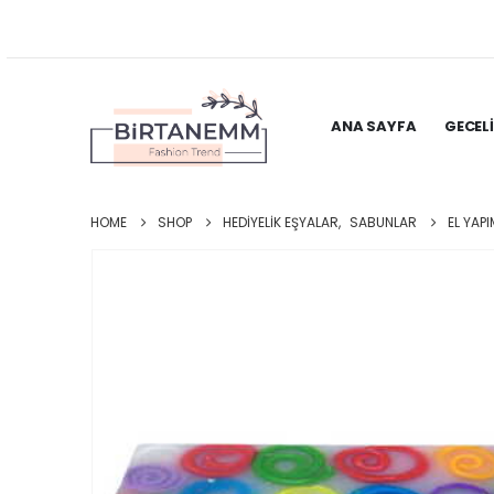
ANA SAYFA
GECEL
HOME
SHOP
HEDIYELIK EŞYALAR
,
SABUNLAR
EL YAP