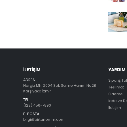
İLETIŞIM
YARDIM
ADRES:
Sipariş Ta
Nergiz Mh. 2004 Sok Saime Hanım No2B
Teslimat
Karşıyaka İzmir
Ödeme
TEL:
İade ve D
(123) 456-7890
İletişim
E-POSTA:
bilgi@birtanemm.com