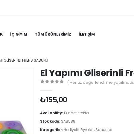
IK
İÇ GIYIM
TÜM ÜRÜNLERIMIZ
İLETIŞIM
IMI GLISERINLI FREHS SABUNU
El Yapımı Gliserinli
( Henüz değerlendirme yapılmadı.
0
out of 5
₺
155,00
Availability:
13 adet stokta
Stok kodu:
SAB588
Kategoriler:
Hediyelik Eşyalar
,
Sabunlar