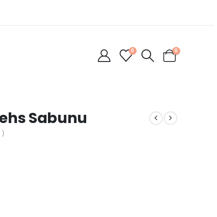
0
0
 Frehs Sabunu
 )