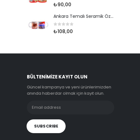
0
out of 5
₺
90,00
Ankara Temalı Seramik Özel Baskılı Kupa 80*95mm
0
out of 5
₺
108,00
BÜLTENIMIZE KAYIT OLUN
Güncel kampanya ve yeni ürünlerimizden
anında haberdar olmak için kayıt olun.