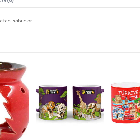
ER (0)
baton-sabunlar