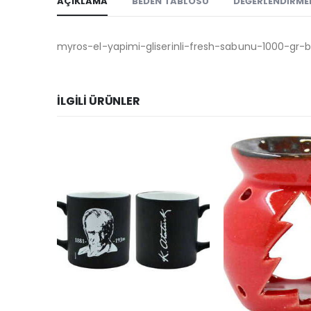
AÇIKLAMA
BEDEN TABLOSU
DEĞERLENDIRMEL
myros-el-yapimi-gliserinli-fresh-sabunu-1000-gr-
İLGILI ÜRÜNLER