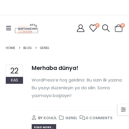
0
0
HOME
BLOG
GENEL
Merhaba dünya!
22
WordPress’e hoş geldiniz. Bu sizin ilk yazınız.
KAS
Bu yazıyı düzenleyin ya da silin. Sonra
yazmaya başlayın!
BY
KOHLIL
GENEL
0 COMMENTS
READ MORE...