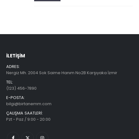
İLETIŞIM
ADRES:
Nergiz Mh. 2004 Sok Saime Hanım No2B Karşıyaka İzmir
TEL:
(123) 456-7890
E-POSTA:
bilgi@birtanemm.com
ÇALIŞMA SAATLERI:
Pzt - Paz / 9:00 - 20:00