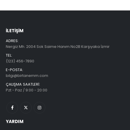
İLETIŞIM
ADRES:
Nergiz Mh. 2004 Sok Saime Hanım No2B Karşıyaka İzmir
TEL:
(123) 456-7890
E-POSTA:
bilgi@birtanemm.com
ÇALIŞMA SAATLERI:
Pzt - Paz / 9:00 - 20:00
YARDIM