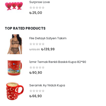
Surprıse Love
0
out of 5
₺
25,00
TOP RATED PRODUCTS
File Detaylı Sütyen Takım
0
out of 5
Orijinal
Şu
₺
139,99
₺
159,99
fiyat:
andaki
₺159,99.
fiyat:
İzmir Temalı Renkli Baskılı Kupa 82*90
₺139,99.
0
out of 5
₺
90,90
Seramik Ay Yıldızlı Kupa
0
out of 5
₺
66,90