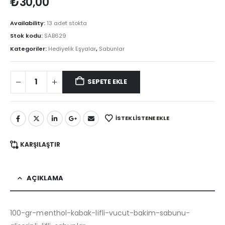
₺
30,00
Availability:
13 adet stokta
Stok kodu:
SAB629
Kategoriler:
Hediyelik Eşyalar
,
Sabunlar
SEPETE EKLE
İSTEK LISTENE EKLE
KARŞILAŞTIR
AÇIKLAMA
100-gr-menthol-kabak-lifli-vucut-bakim-sabunu-