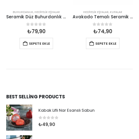
BUHURDANLIK
,
HEDIYELIK EŞYALAR
HEDIYELIK EŞYALAR
,
KUPALAR
Seramik Düz Buhurdanlık Mumluk
Avakado Temalı Seramik Baskılı Kupa
0
out of 5
0
out of 5
₺
79,90
₺
74,90
SEPETE EKLE
SEPETE EKLE
BEST SELLING PRODUCTS
Kabak Lifli Nar Esanslı Sabun
0
out of 5
₺
49,90