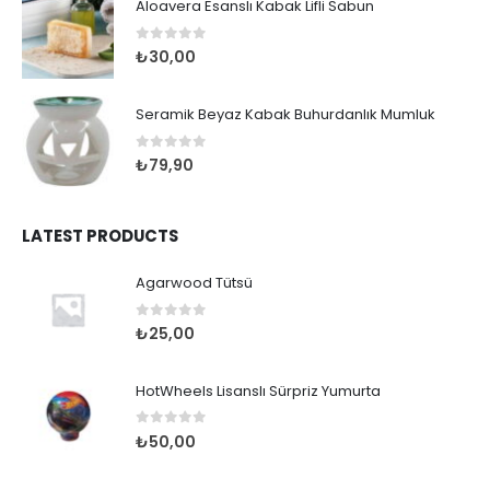
Aloavera Esanslı Kabak Lifli Sabun
0
out of 5
₺
30,00
Seramik Beyaz Kabak Buhurdanlık Mumluk
0
out of 5
₺
79,90
LATEST PRODUCTS
Agarwood Tütsü
0
out of 5
₺
25,00
HotWheels Lisanslı Sürpriz Yumurta
0
out of 5
₺
50,00