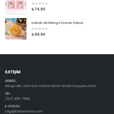
₺79,99.
0
out of 5
₺
74,90
Kabak Lifli Mango Esanslı Sabun
0
out of 5
₺
49,90
İLETIŞIM
ADRES:
Nergiz Mh. 2004 Sok Saime Hanım No2B Karşıyaka İzmir
TEL:
(123) 456-7890
E-POSTA:
bilgi@birtanemm.com