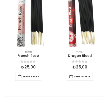
TÜTSÜ
TÜTSÜ
French Rose
Dragon Blood
0
out of 5
0
out of 5
₺
25,00
₺
25,00
SEPETE EKLE
SEPETE EKLE