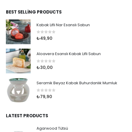
BEST SELLING PRODUCTS
Kabak Lifli Nar Esanslı Sabun
0
out of 5
₺
49,90
Aloavera Esanslı Kabak Lifli Sabun
0
out of 5
₺
30,00
Seramik Beyaz Kabak Buhurdanlık Mumluk
0
out of 5
₺
79,90
LATEST PRODUCTS
Agarwood Tütsü