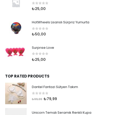
0
out of 5
₺
25,00
HotWheels Lisanslı Sürpriz Yumurta
0
out of 5
₺
50,00
Surprıse Love
0
out of 5
₺
25,00
TOP RATED PRODUCTS
Dantel Fantazi Sütyen Takım
0
out of 5
Orijinal
Şu
₺
79,99
₺
99,99
fiyat:
andaki
₺99,99.
fiyat:
Unicorn Temalı Seramik Renkli Kupa