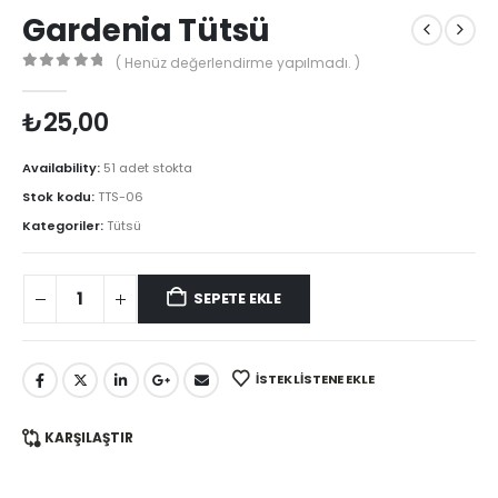
Gardenia Tütsü
( Henüz değerlendirme yapılmadı. )
0
out of 5
₺
25,00
Availability:
51 adet stokta
Stok kodu:
TTS-06
Kategoriler:
Tütsü
SEPETE EKLE
İSTEK LISTENE EKLE
KARŞILAŞTIR