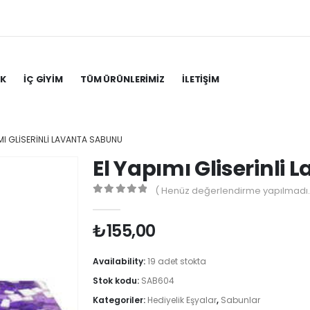
IK
İÇ GIYIM
TÜM ÜRÜNLERIMIZ
İLETIŞIM
IMI GLISERINLI LAVANTA SABUNU
El Yapımı Gliserinli
( Henüz değerlendirme yapılmadı.
0
out of 5
₺
155,00
Availability:
19 adet stokta
Stok kodu:
SAB604
Kategoriler:
Hediyelik Eşyalar
,
Sabunlar