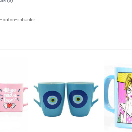
ER (0)
r-baton-sabunlar