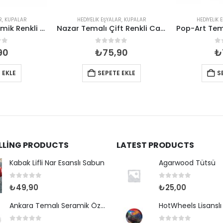
R
,
KUPALAR
HEDIYELIK EŞYALAR
,
KUPALAR
HEDIYELIK 
Kedi Temalı Seramik Renkli Kupa
Nazar Temalı Çift Renkli Cam Kupa
of 5
0
out of 5
0
90
₺
75,90
₺
 EKLE
SEPETE EKLE
S
ELLING PRODUCTS
LATEST PRODUCTS
Kabak Lifli Nar Esanslı Sabun
Agarwood Tütsü
0
out of 5
0
out of 5
₺
49,90
₺
25,00
Ankara Temalı Seramik Özel Baskılı Kupa 80*95mm