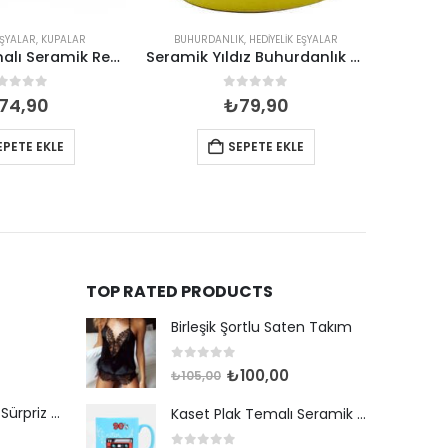
EŞYALAR
,
KUPALAR
BUHURDANLIK
,
HEDIYELIK EŞYALAR
HEDI
Pop-Art Temalı Seramik Renkli Kupa
Seramik Yıldız Buhurdanlık Mumluk
out of 5
0
out of 5
74,90
₺
79,90
EPETE EKLE
SEPETE EKLE
TOP RATED PRODUCTS
Birleşik Şortlu Saten Takım
0
out of 5
Orijinal
Şu
₺
100,00
₺
105,00
fiyat:
andaki
HotWheels Lisanslı Sürpriz Yumurta
Kaset Plak Temalı Seramik Renkli Kupa
₺105,00.
fiyat:
₺100,00.