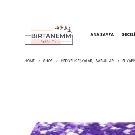
ANA SAYFA
GECEL
HOME
SHOP
HEDIYELIK EŞYALAR
,
SABUNLAR
EL YAP