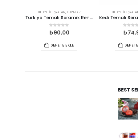
ALAR
HEDIYELIK EŞYALAR
,
KUPALAR
HEDIYELIK EŞYALA
Seramik Ay Yıldızlı Kalp Şekilli Sarılan Kupa
Türkiye Temalı Seramik Renkli Baskılı Kupa
5
0
out of 5
0
out 
₺
90,00
₺
74,
SEPETE EKLE
SEPETE
BEST S