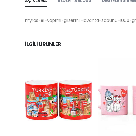
AÇIKLAMA
BEDEN TABLOSU
DEĞERLENDIRMEL
myros-el-yapimi-gliserinli-lavanta-sabunu-1000-g
İLGILI ÜRÜNLER