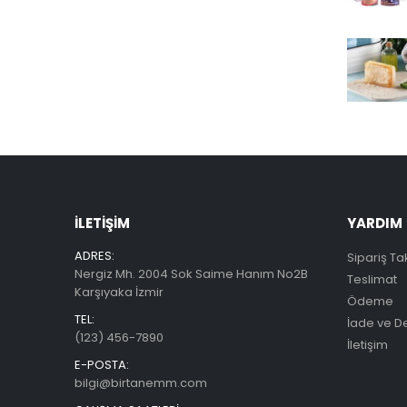
İLETIŞIM
YARDIM
ADRES:
Sipariş Ta
Nergiz Mh. 2004 Sok Saime Hanım No2B
Teslimat
Karşıyaka İzmir
Ödeme
TEL:
İade ve D
(123) 456-7890
İletişim
E-POSTA:
bilgi@birtanemm.com