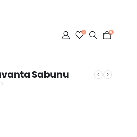
0
0
 Lavanta Sabunu
 )