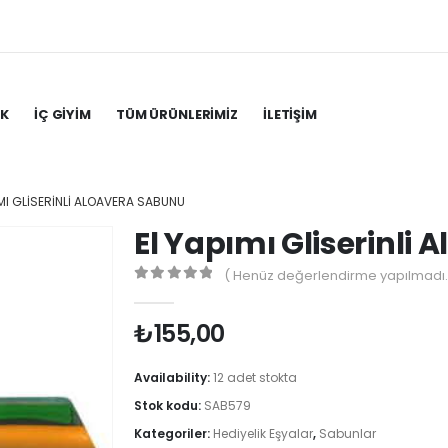
IK
İÇ GIYIM
TÜM ÜRÜNLERIMIZ
İLETIŞIM
IMI GLISERINLI ALOAVERA SABUNU
El Yapımı Gliserinli
( Henüz değerlendirme yapılmadı.
0
out of 5
₺
155,00
Availability:
12 adet stokta
Stok kodu:
SAB579
Kategoriler:
Hediyelik Eşyalar
,
Sabunlar