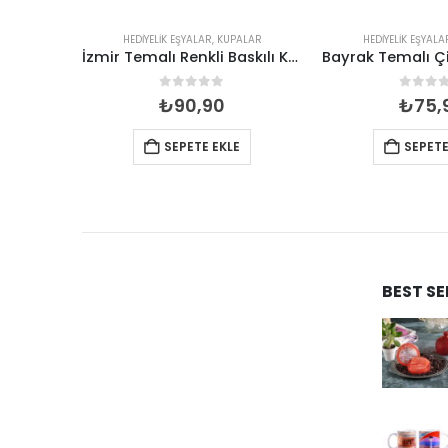
ALAR
HEDIYELIK EŞYALAR
,
KUPALAR
HEDIYELIK EŞYALA
Köpek Temalı Seramik Renkli Kupa
İzmir Temalı Renkli Baskılı Kupa 82*90
5
0
out of 5
0
out 
₺
90,90
₺
75,
SEPETE EKLE
SEPETE
BEST S