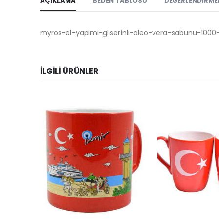
AÇIKLAMA
BEDEN TABLOSU
DEĞERLENDIRMEL
myros-el-yapimi-gliserinli-aleo-vera-sabunu-1000
İLGILI ÜRÜNLER