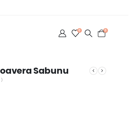
0
0
 Aloavera Sabunu
 )