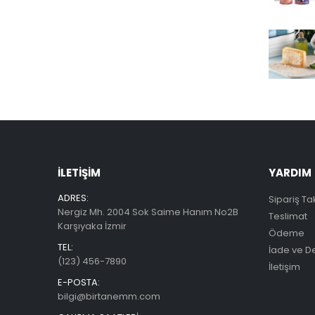
İLETIŞIM
YARDIM
ADRES:
Sipariş Ta
Nergiz Mh. 2004 Sok Saime Hanım No2B
Teslimat
Karşıyaka İzmir
Ödeme
TEL:
İade ve D
(123) 456-7890
İletişim
E-POSTA:
bilgi@birtanemm.com