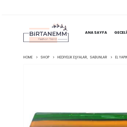
ANA SAYFA
GECEL
HOME
SHOP
HEDIYELIK EŞYALAR
,
SABUNLAR
EL YAP