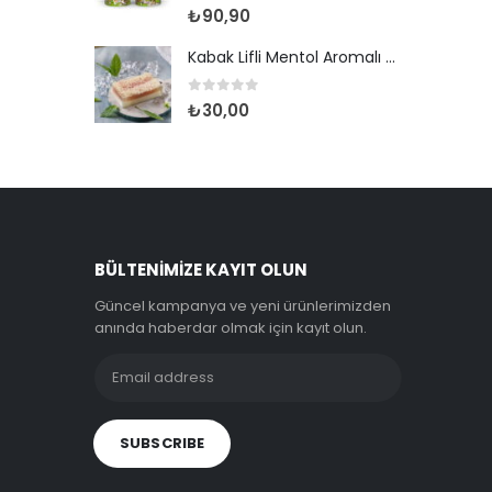
0
out of 5
₺
90,90
Kabak Lifli Mentol Aromalı Sabun
0
out of 5
₺
30,00
BÜLTENIMIZE KAYIT OLUN
Güncel kampanya ve yeni ürünlerimizden
anında haberdar olmak için kayıt olun.