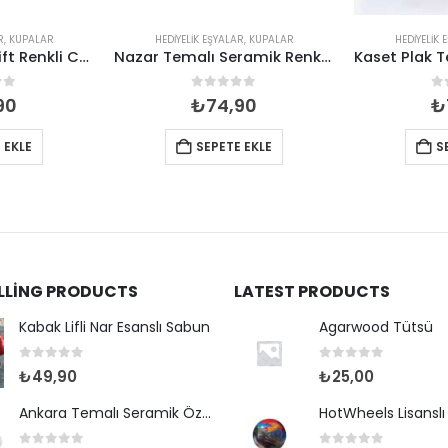
R
,
KUPALAR
HEDIYELIK EŞYALAR
,
KUPALAR
HEDIYELIK 
Bayrak Temalı Çift Renkli Cam Kupa
Nazar Temalı Seramik Renkli Kupa
of 5
0
out of 5
0
90
₺
74,90
₺
 EKLE
SEPETE EKLE
S
ELLING PRODUCTS
LATEST PRODUCTS
Kabak Lifli Nar Esanslı Sabun
Agarwood Tütsü
0
out of 5
0
out of 5
₺
49,90
₺
25,00
Ankara Temalı Seramik Özel Baskılı Kupa 80*95mm