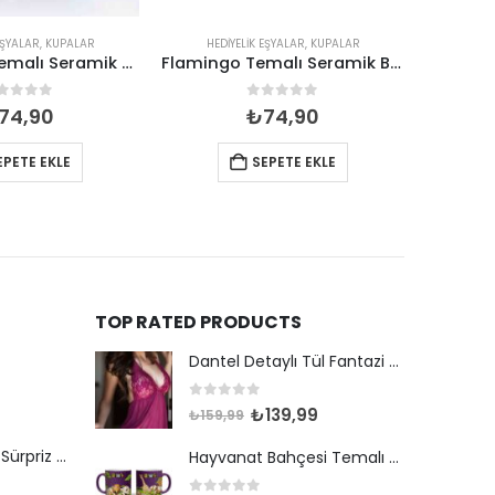
EŞYALAR
,
KUPALAR
HEDIYELIK EŞYALAR
,
KUPALAR
HEDI
Kaset Plak Temalı Seramik Renkli Kupa
Flamingo Temalı Seramik Baskılı Kupa
out of 5
0
out of 5
74,90
₺
74,90
EPETE EKLE
SEPETE EKLE
TOP RATED PRODUCTS
Dantel Detaylı Tül Fantazi Gecelik
0
out of 5
Orijinal
Şu
₺
139,99
₺
159,99
fiyat:
andaki
HotWheels Lisanslı Sürpriz Yumurta
Hayvanat Bahçesi Temalı Seramik Renkli Baskılı Kupa 82*90
₺159,99.
fiyat:
₺139,99.