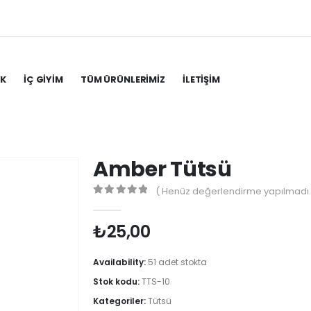
IK
İÇ GIYIM
TÜM ÜRÜNLERIMIZ
İLETIŞIM
Amber Tütsü
( Henüz değerlendirme yapılmadı.
0
out of 5
₺
25,00
Availability:
51 adet stokta
Stok kodu:
TTS-10
Kategoriler:
Tütsü