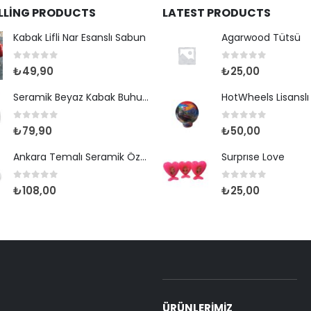
ELLING PRODUCTS
LATEST PRODUCTS
Kabak Lifli Nar Esanslı Sabun
Agarwood Tütsü
0
out of 5
0
out of 5
₺
49,90
₺
25,00
Seramik Beyaz Kabak Buhurdanlık Mumluk
0
out of 5
0
out of 5
₺
79,90
₺
50,00
Ankara Temalı Seramik Özel Baskılı Kupa 80*95mm
Surprıse Love
0
out of 5
0
out of 5
₺
108,00
₺
25,00
ÜRÜNLERIMIZ