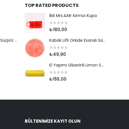
TOP RATED PRODUCTS
İkili Mrs.&Mr Kırmızı Kupa
0
out of 5
₺
180,00
HotWheels Lisanslı Sürpriz Yumurta
Kabak Lifli Orkide Esanslı Sabun
0
out of 5
₺
49,90
El Yapımı Gliserinli Limon Sabunu
0
out of 5
₺
155,00
BÜLTENIMIZE KAYIT OLUN