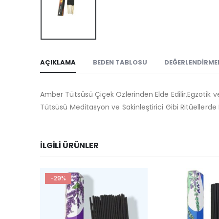
AÇIKLAMA
BEDEN TABLOSU
DEĞERLENDIRMEL
Amber Tütsüsü Çiçek Özlerinden Elde Edilir,Egzotik v
Tütsüsü Meditasyon ve Sakinleştirici Gibi Ritüellerde
İLGILI ÜRÜNLER
-29%