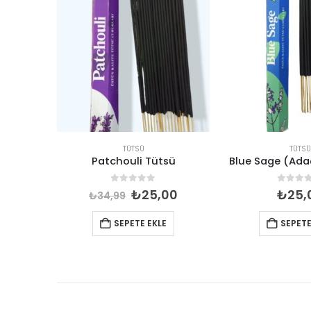
TÜTSÜ
TÜTSÜ
ü
Patchouli Tütsü
Blue Sage (Ada
5
0
out of 5
0
out 
Orijinal
Şu
₺
25,00
₺
25,
₺
34,99
fiyat:
andaki
₺34,99.
fiyat:
SEPETE EKLE
SEPETE
₺25,00.