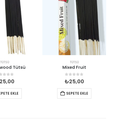
TÜTSÜ
TÜTSÜ
wood Tütsü
Mixed Fruit
J
out of 5
0
out of 5
25,00
₺
25,00
EPETE EKLE
SEPETE EKLE