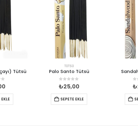
TÜTSÜ
çayı) Tütsü
Palo Santo Tütsü
Sandal
of 5
0
out of 5
0
00
₺
25,00
₺
 EKLE
SEPETE EKLE
S