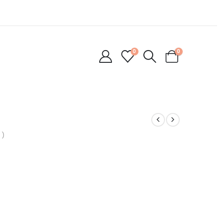
0
0
 )